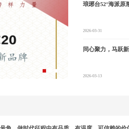
2026-03-31
2026-03-13
进号角，做时代征程中有品质、有温度、可信赖的价