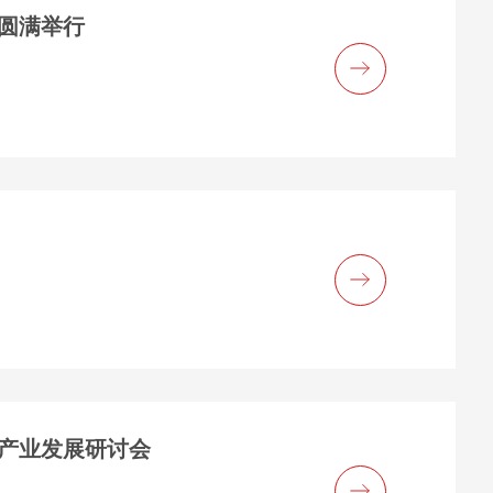
出圆满举行
来产业发展研讨会