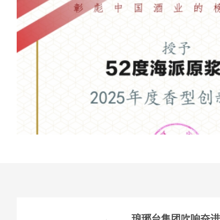
琅琊台集团吹响奋