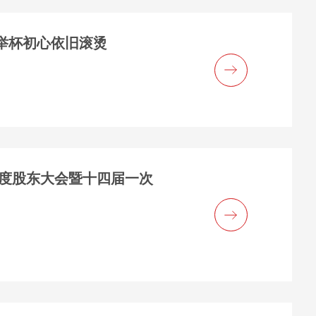
举杯初心依旧滚烫
年度股东大会暨十四届一次