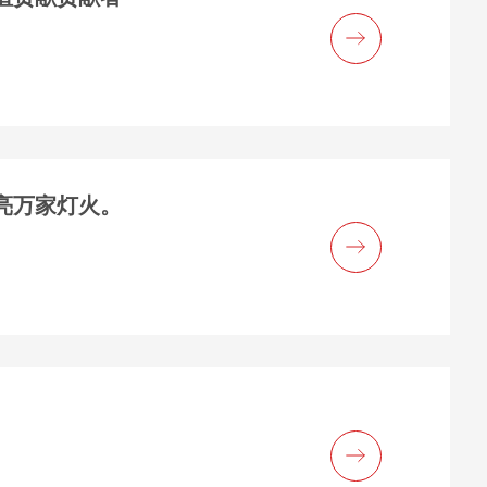
亮万家灯火。