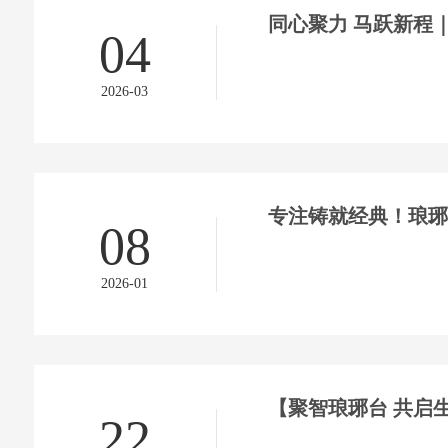
同心聚力 马跃新程
04
2026-03
专注铸就经典！琅
08
2026-01
【聚智琅琊台 共启
22