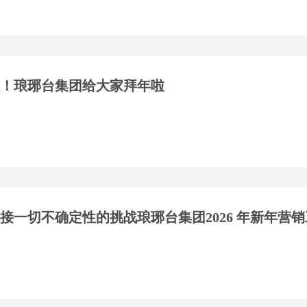
程！琅琊台集团给大家拜年啦
接一切不确定性的挑战琅琊台集团2026 年新年营