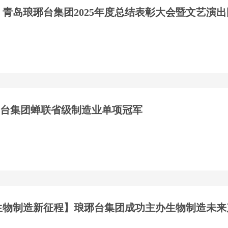
｜青岛琅琊台集团2025年度总结表彰大会暨文艺演
琊台集团蝉联省级制造业单项冠军
生物制造新征程】琅琊台集团成功主办生物制造未