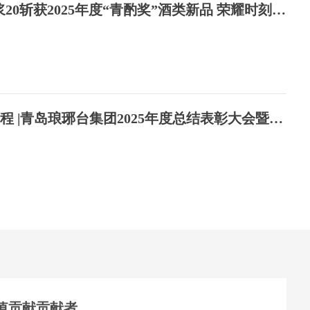
琅琊台52°海派原浆20斩获2025年度“青酌奖”酒类新品 荣耀时刻，见证非凡!热烈祝贺琅琊台52°海派原浆20 在“第二十四届中国国际酒业博览会"中，斩获2025年度"青酌奖“酒
同心聚力，马跃新程 |青岛琅琊台集团2025年度总结表彰大会暨文艺演出圆满举行
值贡献贡献者