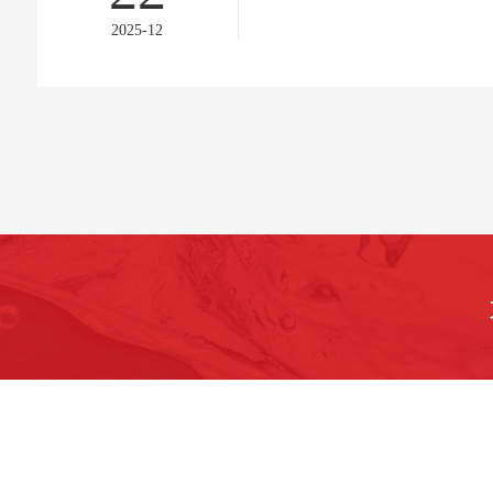
2025-12