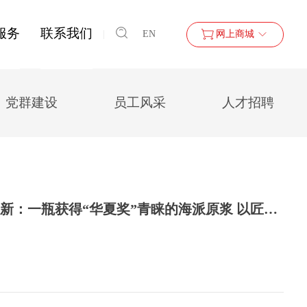
服务
联系我们
|
EN
网上商城
搜索
党群建设
员工风采
人才招聘
传承守正，破局创新：一瓶获得“华夏奖”青睐的海派原浆 以匠心 致敬时代