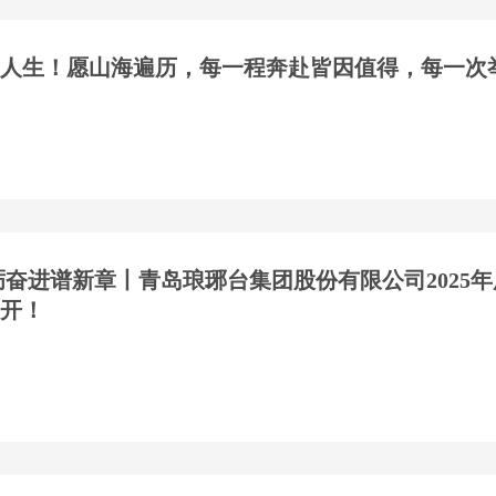
烫人生！愿山海遍历，每一程奔赴皆因值得，每一次
砺奋进谱新章丨青岛琅琊台集团股份有限公司2025
召开！