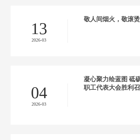
敬人间烟火，敬滚
13
2026-03
凝心聚力绘蓝图 砥
04
职工代表大会胜利
2026-03