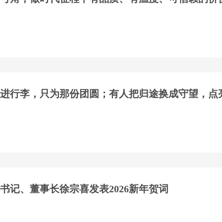
装进行李，只为那份团圆；有人把归途换成守望，点
书记、董事长徐宗喜发表2026新年贺词